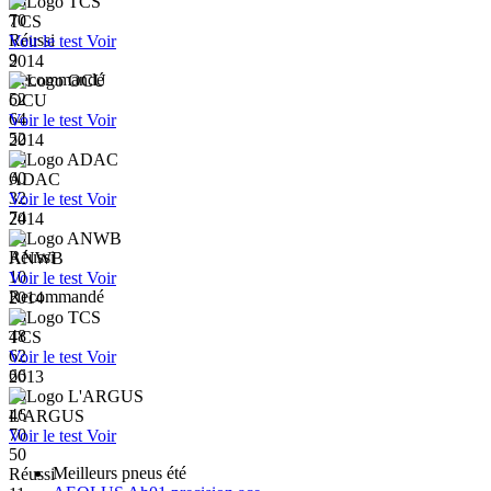
68
70
TCS
Réussi
Voir le test
Voir
9
2014
Recommandé
52
OCU
64
Voir le test
Voir
52
2014
66
60
ADAC
32
Voir le test
Voir
74
2014
60
Réussi
ANWB
10
Voir le test
Voir
Recommandé
2014
48
48
TCS
62
Voir le test
Voir
66
2013
60
46
L'ARGUS
70
Voir le test
Voir
50
Meilleurs pneus été
Réussi