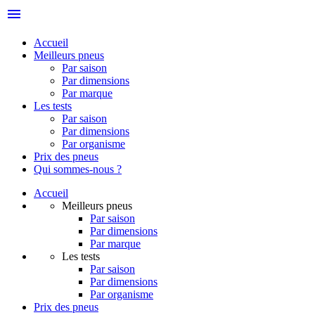
menu
Accueil
Meilleurs pneus
Par saison
Par dimensions
Par marque
Les tests
Par saison
Par dimensions
Par organisme
Prix des pneus
Qui sommes-nous ?
Accueil
Meilleurs pneus
Par saison
Par dimensions
Par marque
Les tests
Par saison
Par dimensions
Par organisme
Prix des pneus