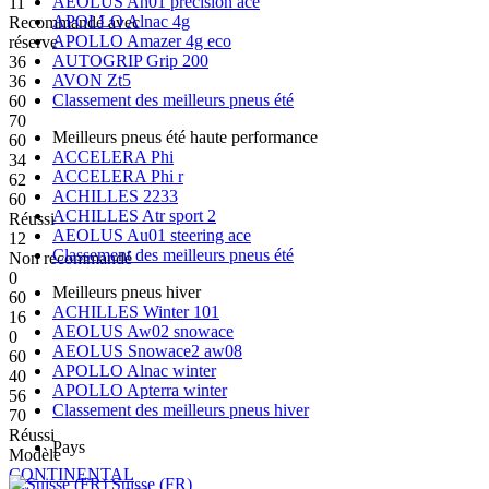
AEOLUS Ah01 precision ace
11
APOLLO Alnac 4g
Recommandé avec
APOLLO Amazer 4g eco
réserve
AUTOGRIP Grip 200
36
AVON Zt5
36
Classement des meilleurs pneus été
60
70
Meilleurs pneus été haute performance
60
ACCELERA Phi
34
ACCELERA Phi r
62
ACHILLES 2233
60
ACHILLES Atr sport 2
Réussi
AEOLUS Au01 steering ace
12
Classement des meilleurs pneus été
Non recommandé
0
Meilleurs pneus hiver
60
ACHILLES Winter 101
16
AEOLUS Aw02 snowace
0
AEOLUS Snowace2 aw08
60
APOLLO Alnac winter
40
APOLLO Apterra winter
56
Classement des meilleurs pneus hiver
70
Réussi
Pays
Modèle
CONTINENTAL
Suisse (FR)