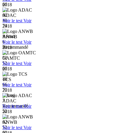
66
2018
54
60
ADAC
40
Voir le test
Voir
74
2018
80
Réussi
ANWB
6
Voir le test
Voir
Recommandé
2018
52
52
OAMTC
52
Voir le test
Voir
66
2018
60
40
TCS
66
Voir le test
Voir
70
2018
Réussi
7
ADAC
Recommandé
Voir le test
Voir
52
2018
60
62
ANWB
52
Voir le test
Voir
60
2018