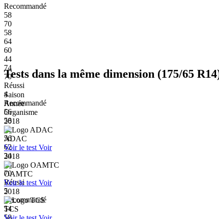
Recommandé
58
70
58
64
60
44
74
Tests dans la même dimension (175/65 R14
70
Réussi
4
Saison
Recommandé
Année
56
Organisme
58
2018
62
56
ADAC
62
Voir le test
Voir
34
2018
66
70
OAMTC
Réussi
Voir le test
Voir
5
2018
Recommandé
54
TCS
58
Voir le test
Voir